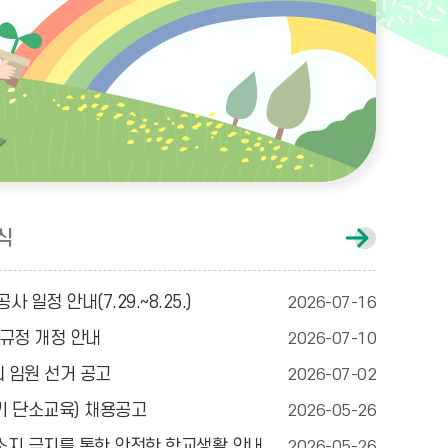
식
공
지
사
항
사 일정 안내(7.29.~8.25.)
2026-07-16
게
시
규정 개정 안내
2026-07-10
글
더
회 임원 선거 공고
2026-07-02
보
기
기 단소교육) 채용공고
2026-05-26
 소지 금지를 통한 안전한 학교생활 안내
2026-05-26