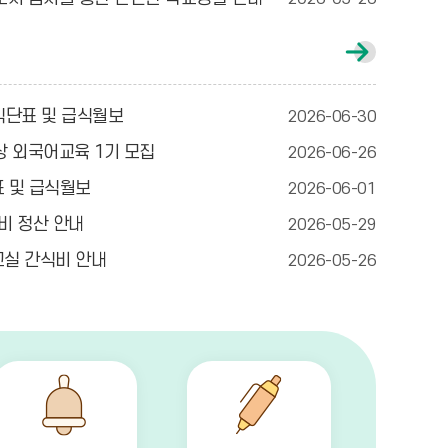
동
양
통
신
 식단표 및 급식월보
2026-06-30
문
게
상 외국어교육 1기 모집
2026-06-26
시
글
표 및 급식월보
2026-06-01
더
보
비 정산 안내
2026-05-29
기
교실 간식비 안내
2026-05-26