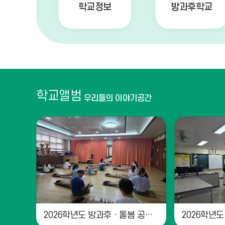
학교정보
방과후학교
학교앨범
우리들의 이야기공간
2026학년도 방과후ㆍ돌봄 공개의 날2