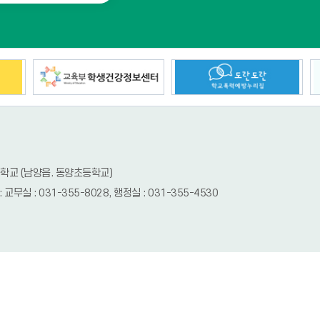
등학교 (남양읍. 동양초등학교)
x : 교무실 : 031-355-8028, 행정실 : 031-355-4530