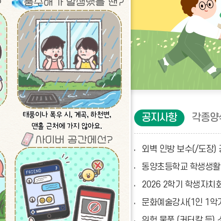
오
공지사항
각종양
늘
의
식
외벽 인방 보수(/도장) 공
단
더
동양초등학교 학생생활
보
기
2026 2학기 학생자치
문화예술강사(1인 1악
일
정
위험 물품 (커터칼 등)