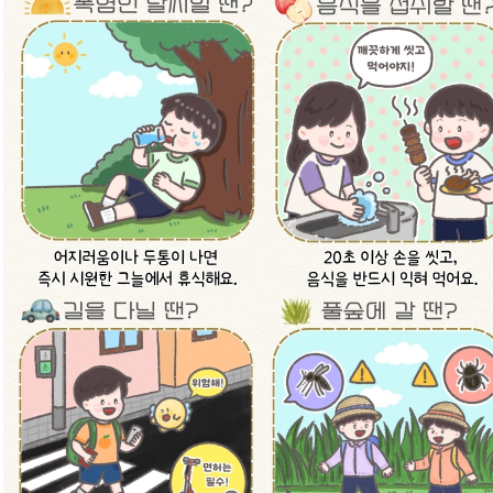
비
비
비
주
주
주
얼
얼
얼
오늘의 식단
이
정
다
전
지
음
데이터가 없습니다.
행사일정