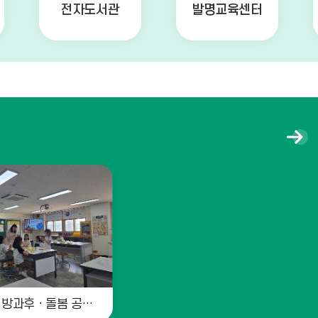
전자도서관
발명교육센터
학
교
앨
범
더
보
기
2026학년도 방과후ㆍ돌봄 공개의 날1