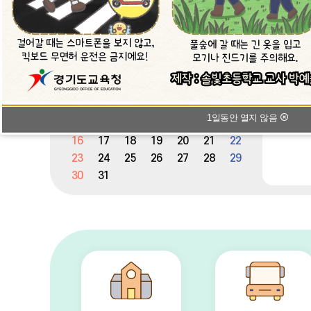
2026
08
이
다
전
음
달
달
일
월
화
수
목
금
토
캘
1
린
2
3
4
5
6
7
8
더
1일동안 열지 않음
:
9
10
11
12
13
14
15
월,
16
17
18
19
20
21
22
화,
23
24
25
26
27
28
29
수,
목,
30
31
금,
토,
일