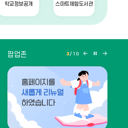
학교정보공개
스마트체험도서관
팝
팝
팝
팝업존
3
/
10
업
업
업
존
존
존
이
정
다
전
지
음