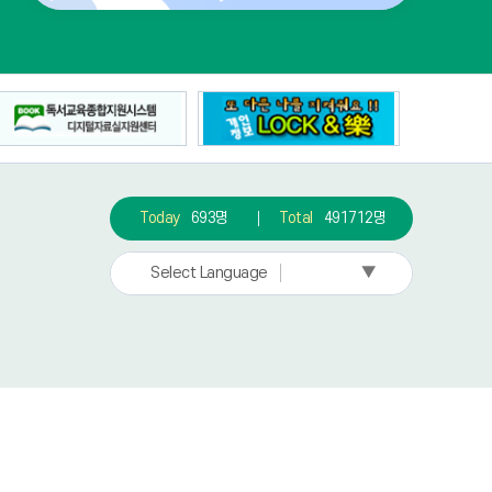
Today
693명
Total
491712명
▼
Select Language