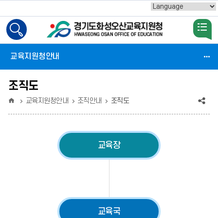
Powered by
검
색
활
교육지원청안내
성
화
조직도
홈
공
교육지원청안내
조직안내
조직도
유
(상
교육장
태
:
축
소)
교육국