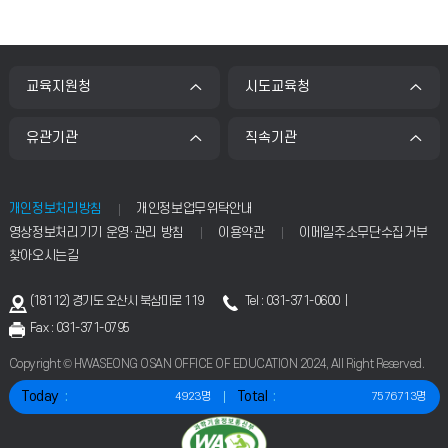
교육지원청
시도교육청
유관기관
직속기관
개인정보처리방침
개인정보업무위탁안내
영상정보처리기기 운영·관리 방침
이용약관
이메일주소무단수집거부
찾아오시는길
(18112) 경기도 오산시 북삼미로 119
Tel : 031-371-0600 |
Fax : 031-371-0795
Copyright © HWASEONG OSAN OFFICE OF EDUCATION 2024, All Right Reserved.
Today
Total
4923명
7576713명