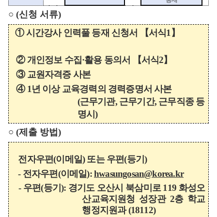
○
(
신청 서류
)
①
시간강사 인력풀 등재 신청서
【
서식
1
】
②
개인정보 수집
·
활용 동의서
【
서식
2
】
③
교원자격증 사본
④
1
년 이상 교육경력의
경력증명서 사본
(
근무기관
,
근무기간
,
근무직종 등
명시
)
○
(
제출 방법
)
전자우편
(
이메일
)
또는
우편
(
등기
)
-
전자우편
(
이메일
):
hwasungosan@korea.kr
-
우편
(
등기
):
경기도 오산시 북삼미로
119
화성오
산교육지원청
성장관
2
층 학교
행정지원과
(18112)