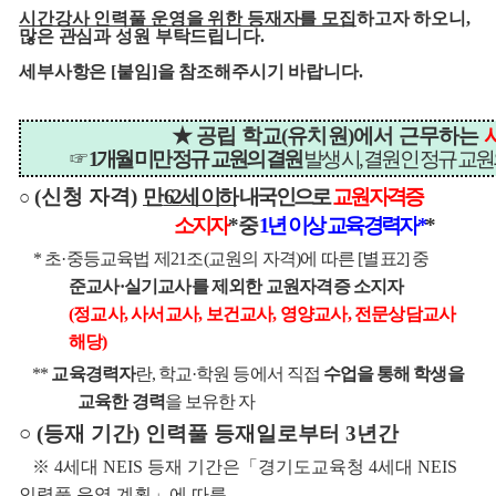
시간강사 인력풀 운영을 위한 등재자를 모집
하고자 하오니
,
많은 관심과 성원 부탁드립니다.
세부사항은 [붙임]을 참조해주시기 바랍니다.
★
공립 학교
(
유치원
)
에서 근무하는
☞
1
개월 미만 정규 교원의 결원
발생 시
,
결원인 정규 교원
(
신청 자격
)
만
62
세 이하
내국인으로
교원자격증
○
소지자
*
중
1
년 이상 교육경력자
*
*
*
초
·
중등교육법 제
21
조
(
교원의 자격
)
에 따른
[
별표
2]
중
준교사
·
실기교사를 제외한 교원자격증 소지자
(
정교사
,
사서교사
,
보건교사
,
영양교사
,
전문상담교사
해당
)
**
교육경력자
란
,
학교
·
학원 등에서 직접
수업을 통해 학생을
교육한 경력
을 보유한 자
○
(
등재 기간
)
인력풀 등재일로부터
3
년간
※
4
세대
NEIS
등재 기간은
「
경기도교육청
4
세대
NEIS
인력풀 운영 계획
」
에 따름