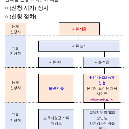
○
(
신청 시기
)
상시
○
(
신청 절차
)
등재
서류 제출
신청자
서류 심사
교육
지원청
서류 미비
서류 적합
4
세대
NEIS
등재
등재
신청
신청자
보완 제출
온라인 교직원 채용
사이트
edurecruit.go.kr
교육지원청
NEIS
교육
교육지원청 서류
승인 및
지원청
재검토
시간강사 인력풀
등재