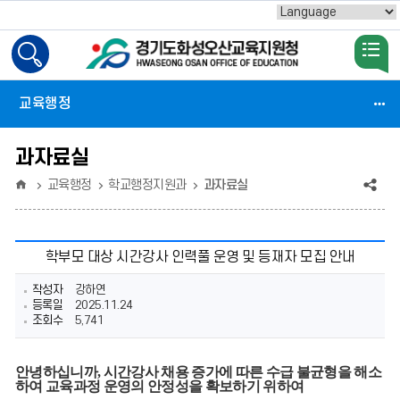
Powered by
검
색
활
교육행정
성
화
과자료실
홈
공
교육행정
학교행정지원과
과자료실
유
(상
학부모 대상 시간강사 인력풀 운영 및 등재자 모집 안내
태
작성자
강하연
:
등록일
2025.11.24
조회수
5,741
축
소)
안녕하십니까, 시간강사 채용 증가에 따른 수급 불균형을 해소
하여 교육과정 운영의 안정성을 확보하기 위하여